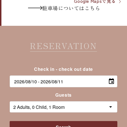
Google Mapsで見る
「花川北3条1丁目」バス停で下車し、ホテル
北3条1丁目」で下車（約24分）
ていね
ばんなぐろ
駐車場についてはこちら
まで徒歩約4分（約200m）
ス】
手稲
線「
花畔
行き」に乗車し、「花川
ホテルまで徒歩約4分（約200m）
北3条1丁目」で下車（約24分）
合計：約45分
2．【地下鉄南北線】「さっぽろ駅」から
ホテルまで徒歩約4分（約200m）
「麻生駅」下車（約10分）
■ タクシー/お車のご利用
→ ホテルまで タクシー、車で20分
RESERVATION
ばんなぐろ
約35分（距離：約30km）
→ またはバスにて【北海道中央バス】
花畔
団地線「石狩庁舎前」行きに乗車し、「花川
北3条1丁目」で下車（約24分）
ホテルまで徒歩約4分（約200m）
Check in - check out date
■ タクシー/お車のご利用
約32分（距離：約12.9km）
Guests