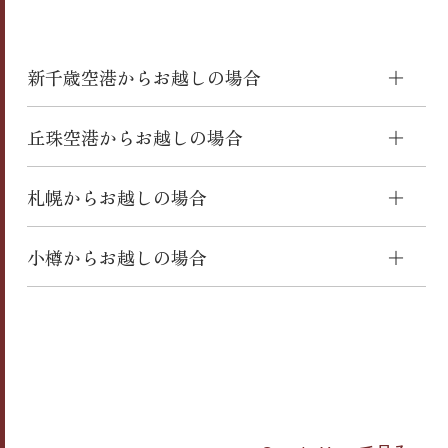
＋
新千歳空港からお越しの場合
＋
丘珠空港からお越しの場合
■ 公共交通機関のご利用
ていね
＋
札幌からお越しの場合
→ 電車快速エアポートで
手稲
駅下車、タク
■ タクシー/お車のご利用
シーで20分
約25分
ていね
＋
小樽からお越しの場合
→ バスで北口の【北海道中央バス】
手稲
線
■ 電車のご利用
ばんなぐろ
■ バスのご利用
「
花畔
行」乗り、「花川北3条1丁目」で下
ていね
1．【JR函館本線】「札幌駅」から「
手稲
車（約24分）ホテルまで徒歩約4分（約
丘珠空港からバス停「つどーむ前」に移動
■ 電車のご利用
駅」下車 （約16分）
200m）
徒歩約15分
【JR函館本線】「小樽駅」から「手稲駅」
→ ホテルまで タクシー、車で20分
【栄町花川線】「石狩庁舎前」行きに乗車
■ お車のご利用
下車（約28分）
→ またはバスにて北口の【北海道中央バ
約28分
→ タクシー、車で20分
ていね
ばんなぐろ
約60分（距離：約65.7km）
ス】
手稲
線「
花畔
行き」に乗車し、「花川
→ またはバスにて北口の【北海道中央バ